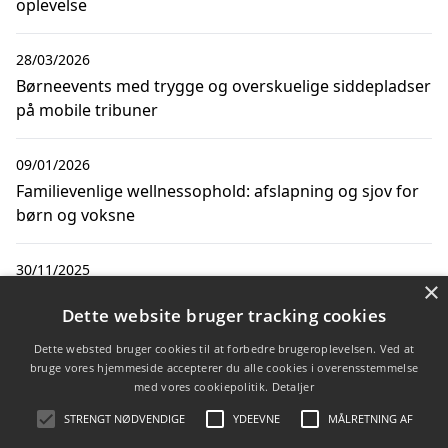
oplevelse
28/03/2026
Børneevents med trygge og overskuelige siddepladser
på mobile tribuner
09/01/2026
Familievenlige wellnessophold: afslapning og sjov for
børn og voksne
30/11/2025
×
Sjove og lærerige aktiviteter i høreverden for børn
Dette website bruger tracking cookies
28/11/2025
Dette websted bruger cookies til at forbedre brugeroplevelsen. Ved at
bruge vores hjemmeside accepterer du alle cookies i overensstemmelse
Sjove vandaktiviteter for børn med de bedste baby
med vores cookiepolitik.
Detaljer
badebukser til børn
STRENGT NØDVENDIGE
YDEEVNE
MÅLRETNING AF