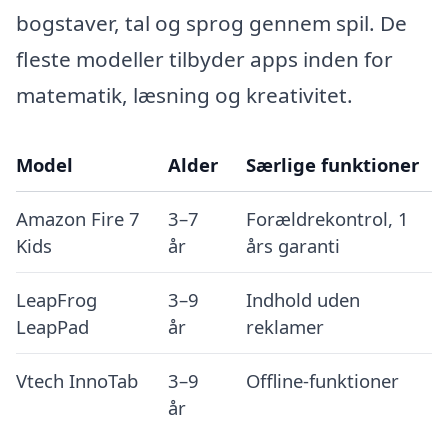
bogstaver, tal og sprog gennem spil. De
fleste modeller tilbyder apps inden for
matematik, læsning og kreativitet.
Model
Alder
Særlige funktioner
Amazon Fire 7
3–7
Forældrekontrol, 1
Kids
år
års garanti
LeapFrog
3–9
Indhold uden
LeapPad
år
reklamer
Vtech InnoTab
3–9
Offline-funktioner
år