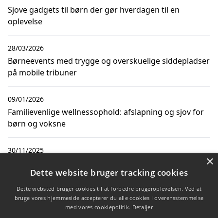
Sjove gadgets til børn der gør hverdagen til en
oplevelse
28/03/2026
Børneevents med trygge og overskuelige siddepladser
på mobile tribuner
09/01/2026
Familievenlige wellnessophold: afslapning og sjov for
børn og voksne
30/11/2025
×
Sjove og lærerige aktiviteter i høreverden for børn
Dette website bruger tracking cookies
Dette websted bruger cookies til at forbedre brugeroplevelsen. Ved at
28/11/2025
bruge vores hjemmeside accepterer du alle cookies i overensstemmelse
Sjove vandaktiviteter for børn med de bedste baby
med vores cookiepolitik.
Detaljer
badebukser til børn