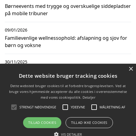
Børneevents med trygge og overskuelige siddepladser
på mobile tribuner
09/01/2026
Familievenlige wellnessophold: afslapning og sjov for
børn og voksne
30/11/2025
×
Sjove og lærerige aktiviteter i høreverden for børn
Dette website bruger tracking cookies
Dette websted bruger cookies til at forbedre brugeroplevelsen. Ved at
28/11/2025
bruge vores hjemmeside accepterer du alle cookies i overensstemmelse
Sjove vandaktiviteter for børn med de bedste baby
med vores cookiepolitik.
Detaljer
badebukser til børn
STRENGT NØDVENDIGE
YDEEVNE
MÅLRETNING AF
TILLAD COOKIES
TILLAD IKKE COOKIES
Copyright 2026 - Pilanto Aps
VIS DETALJER