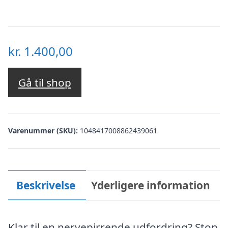
kr.
1.400,00
Gå til shop
Varenummer (SKU):
1048417008862439061
Beskrivelse
Yderligere information
Klar til en nervepirrende udfordring? Stop