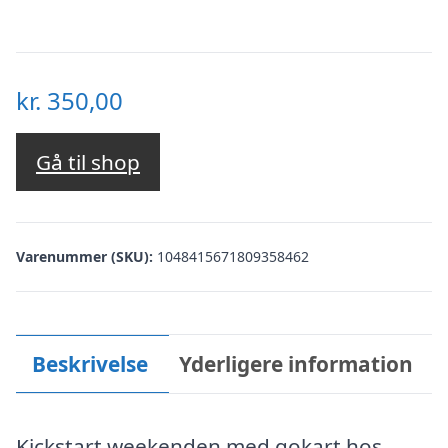
kr.
350,00
Gå til shop
Varenummer (SKU):
1048415671809358462
Beskrivelse
Yderligere information
Kickstart weekenden med gokart hos