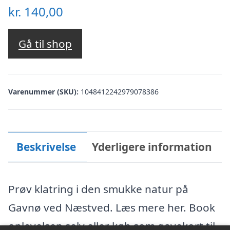
kr.
140,00
Gå til shop
Varenummer (SKU):
1048412242979078386
Beskrivelse
Yderligere information
Prøv klatring i den smukke natur på
Gavnø ved Næstved. Læs mere her. Book
oplevelsen selv eller køb som gavekort til