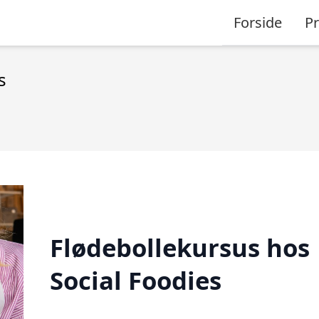
Forside
P
s
Flødebollekursus hos
Social Foodies